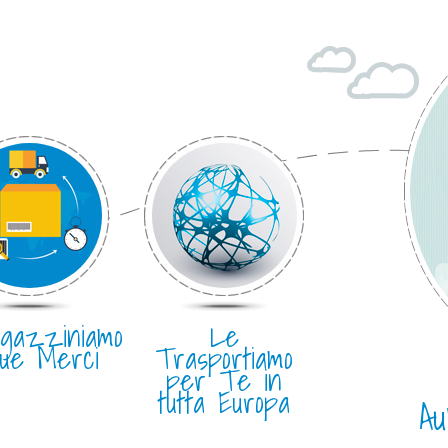
gazziniamo
Le
tue Merci
Trasportiamo
per Te in
tutta Europa
Au