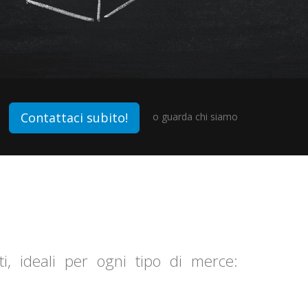
Contattaci subito!
o guarda
chi siamo
ati, ideali per ogni tipo di merce: