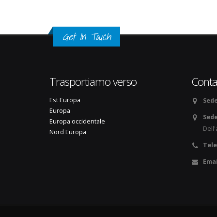
Get In Touch
Trasportiamo verso
Conta
Est Europa
Sede
Europa
Sed
Europa occidentale
Dell
Nord Europa
Tele
Emai