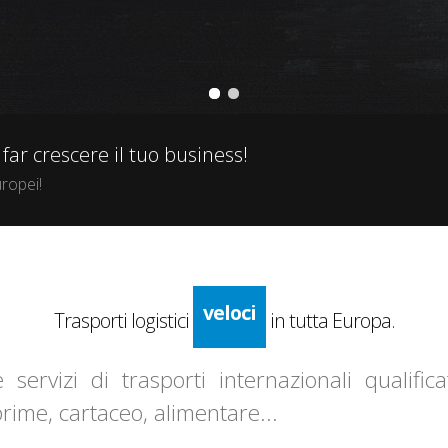
far crescere il tuo business!
uropei!
facili
sicuri
veloci
Trasporti logistici
in tutta Europa.
facili
servizi di trasporti internazionali qualific
rime, cartaceo, alimentare...