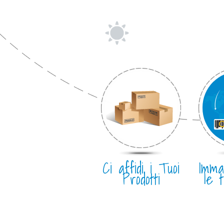
Ci affidi i Tuoi
Imma
Prodotti
le 