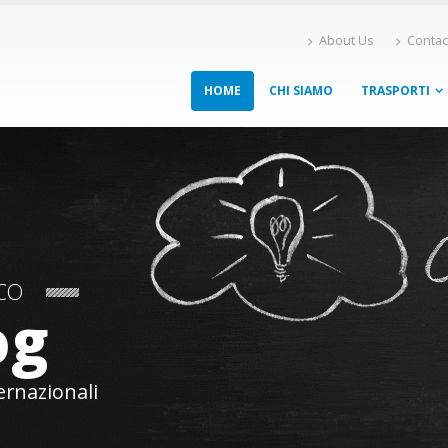
About Us
Contac
NEW WAY
HOME
CHI SIAMO
TRASPORTI
CO
og
THE
ernazionali