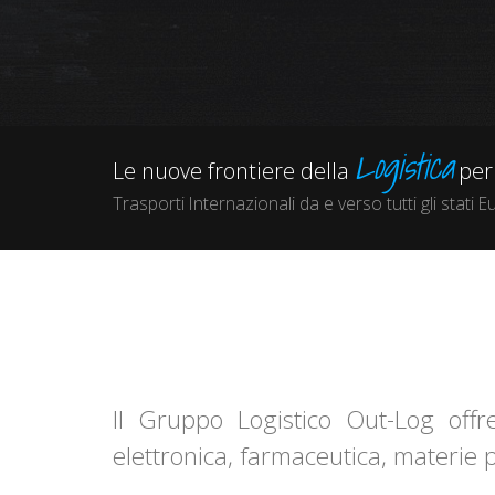
Logistica
Le nuove frontiere della
per 
Trasporti Internazionali da e verso tutti gli stati E
Il Gruppo Logistico Out-Log offre 
elettronica, farmaceutica, materie p