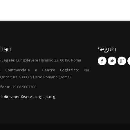
ttaci
Seguici
 Legale:
Lungotevere Flaminio 22, 00196 Roma
e Commerciale e Centro Logistico:
Via
'agricoltura, 9 00065 Fiano Romano (Roma)
fono:
+39 06.9003300
l:
direzione@servizilogistici.org