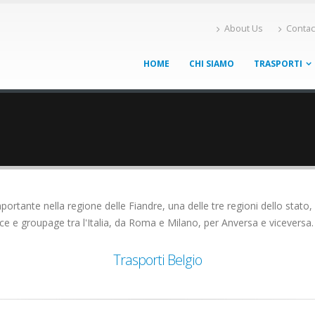
About Us
Contac
HOME
CHI SIAMO
TRASPORTI
mportante nella regione delle Fiandre, una delle tre regioni dello stat
e e groupage tra l'Italia, da Roma e Milano, per Anversa e viceversa.
Trasporti Belgio