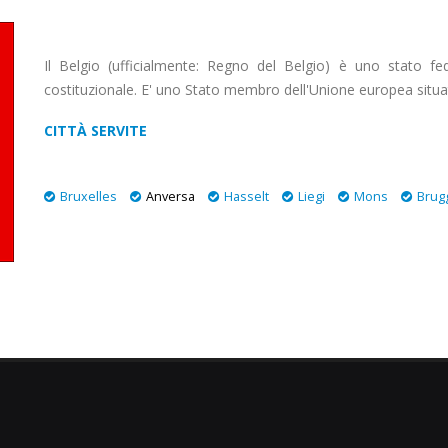
Il Belgio (ufficialmente: Regno del Belgio) è uno stato f
costituzionale. E' uno Stato membro dell'Unione europea situa
CITTÀ SERVITE
Bruxelles
Anversa
Hasselt
Liegi
Mons
Brug