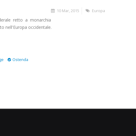
10 Mar, 2015
Europa
ederale retto a monarchia
to nell'Europa occidentale.
ge
Ostenda