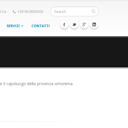
t Us
+39 06.9003300
SERVIZI
CONTATTI
o, e il capoluogo della provincia omonima.