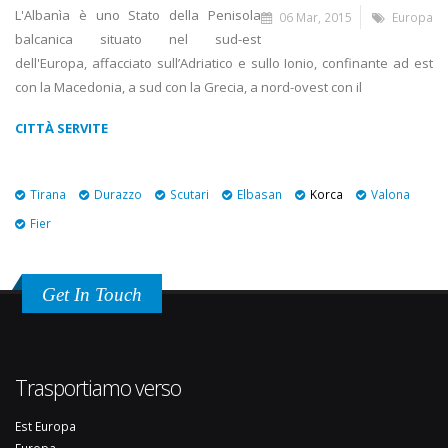
L'Albanìa è uno Stato della Penisola
06 Mar, 2015
Europa
balcanica situato nel sud-est
dell'Europa, affacciato sull’Adriatico e sullo Ionio, confinante ad est
con la Macedonia, a sud con la Grecia, a nord-ovest con il
CITTÀ SERVITE
Tirana
Durazzo
Scutari
Elbasan
Korca
Valona
Fier
Get In Touch
Trasportiamo verso
Est Europa