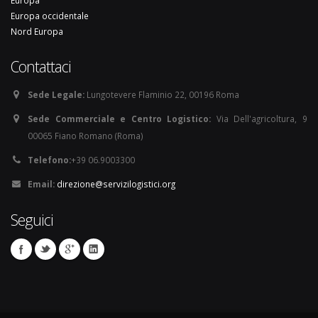
Europa
Europa occidentale
Nord Europa
Contattaci
Sede Legale:
Lungotevere Flaminio 22, 00196 Roma
Sede Commerciale e Centro Logistico:
Via Dell'agricoltura, 9
00065 Fiano Romano (Roma)
Telefono:
+39 06.9003300
Email:
direzione@servizilogistici.org
Seguici