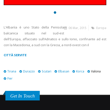
L'Albanìa è uno Stato della Penisola
06 Mar, 2015
Europa
balcanica situato nel sud-est
dell'Europa, affacciato sull’Adriatico e sullo Ionio, confinante ad est
con la Macedonia, a sud con la Grecia, a nord-ovest con il
CITTÀ SERVITE
Tirana
Durazzo
Scutari
Elbasan
Korca
Valona
Fier
Get In Touch