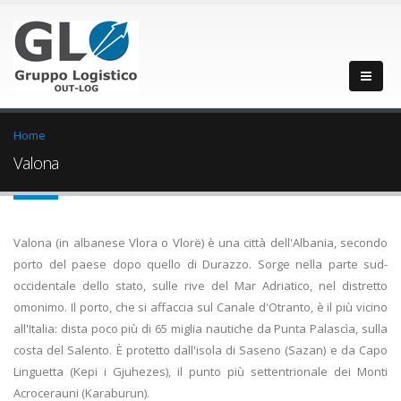
Home
Valona
Valona (in albanese Vlora o Vlorë) è una città dell'Albania, secondo
porto del paese dopo quello di Durazzo. Sorge nella parte sud-
occidentale dello stato, sulle rive del Mar Adriatico, nel distretto
omonimo. Il porto, che si affaccia sul Canale d'Otranto, è il più vicino
all'Italia: dista poco più di 65 miglia nautiche da Punta Palascìa, sulla
costa del Salento. È protetto dall'isola di Saseno (Sazan) e da Capo
Linguetta (Kepi i Gjuhezes), il punto più settentrionale dei Monti
Acrocerauni (Karaburun).